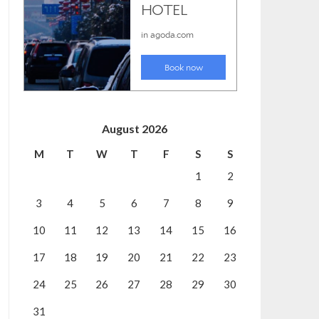
August 2026
M
T
W
T
F
S
S
1
2
3
4
5
6
7
8
9
10
11
12
13
14
15
16
17
18
19
20
21
22
23
24
25
26
27
28
29
30
31