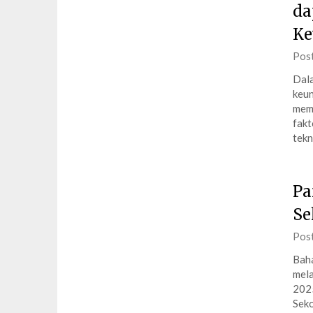
da
Ke
Pos
Dala
keun
mema
fakt
tekn
Pa
Se
Pos
Baha
mela
2025
Sek