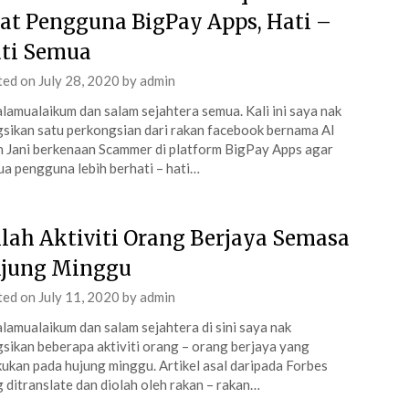
at Pengguna BigPay Apps, Hati –
ti Semua
ted on
July 28, 2020
by
admin
lamualaikum dan salam sejahtera semua. Kali ini saya nak
sikan satu perkongsian dari rakan facebook bernama Al
n Jani berkenaan Scammer di platform BigPay Apps agar
a pengguna lebih berhati – hati…
ilah Aktiviti Orang Berjaya Semasa
jung Minggu
ted on
July 11, 2020
by
admin
lamualaikum dan salam sejahtera di sini saya nak
sikan beberapa aktiviti orang – orang berjaya yang
kukan pada hujung minggu. Artikel asal daripada Forbes
 ditranslate dan diolah oleh rakan – rakan…