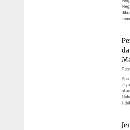
Nege
Nega
diku
semu
Pe
da
Ma
Pos
Apa 
cryp
ata
Naka
tida
Je