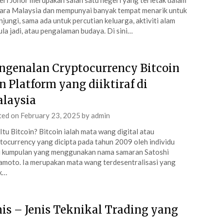
ri Johor merupakan salah satu negeri yang terletak dalam
ra Malaysia dan mempunyai banyak tempat menarik untuk
njungi, sama ada untuk percutian keluarga, aktiviti alam
la jadi, atau pengalaman budaya. Di sini…
ngenalan Cryptocurrency Bitcoin
n Platform yang diiktiraf di
laysia
ted on
February 23, 2025
by
admin
Itu Bitcoin? Bitcoin ialah mata wang digital atau
tocurrency yang dicipta pada tahun 2009 oleh individu
u kumpulan yang menggunakan nama samaran Satoshi
moto. Ia merupakan mata wang terdesentralisasi yang
k…
nis – Jenis Teknikal Trading yang