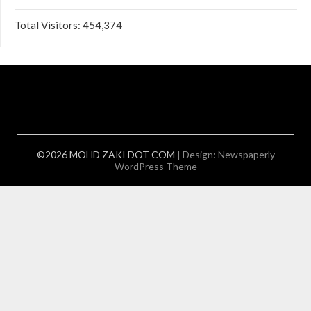
Total Visitors:
454,374
©2026 MOHD ZAKI DOT COM
| Design:
Newspaperly
WordPress Theme