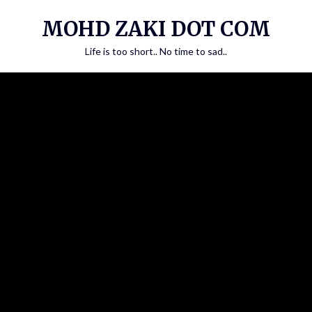
Skip
MOHD ZAKI DOT COM
to
content
Life is too short.. No time to sad..