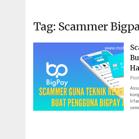
Tag:
Scammer Bigp
Sc
Bu
Ha
Pos
Assa
kong
Irfa
semu