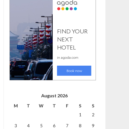
August 2026
M
T
W
T
F
S
S
1
2
3
4
5
6
7
8
9