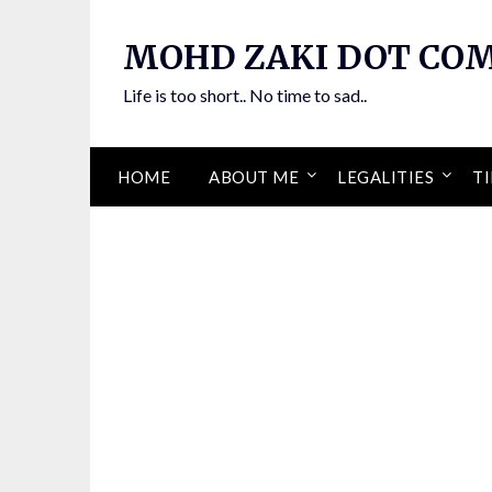
Skip
to
MOHD ZAKI DOT CO
content
Life is too short.. No time to sad..
HOME
ABOUT ME
LEGALITIES
TI