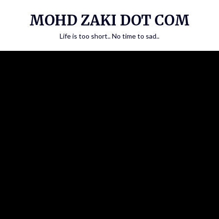
Skip
MOHD ZAKI DOT COM
to
content
Life is too short.. No time to sad..