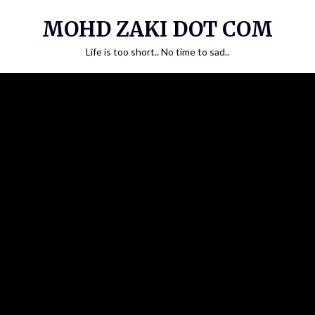
Skip
MOHD ZAKI DOT COM
to
content
Life is too short.. No time to sad..