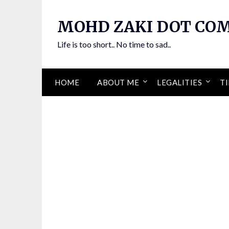
Skip
to
MOHD ZAKI DOT CO
content
Life is too short.. No time to sad..
HOME
ABOUT ME
LEGALITIES
TI