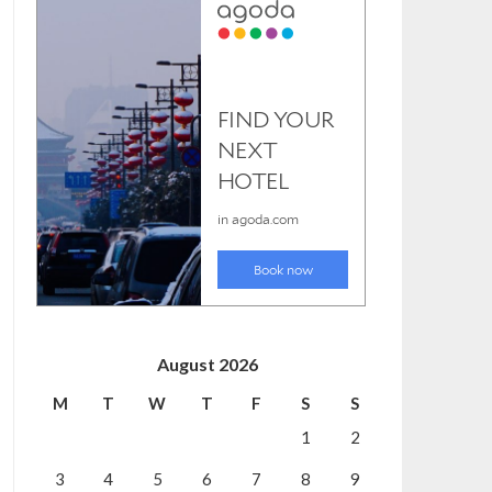
August 2026
M
T
W
T
F
S
S
1
2
3
4
5
6
7
8
9