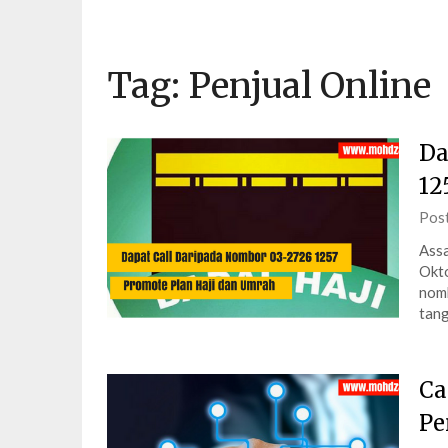
Tag:
Penjual Online
Da
12
Pos
Assa
Okto
nom
tang
Ca
Pe