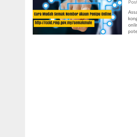
Pos
Assa
kong
onli
pote