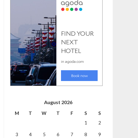
August 2026
M
T
W
T
F
S
S
1
2
3
4
5
6
7
8
9