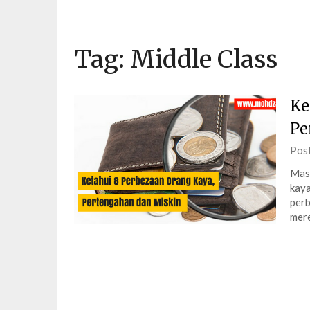
Tag:
Middle Class
Ke
Pe
Pos
Masy
kaya
perb
mere