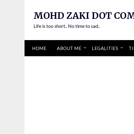
Skip
to
MOHD ZAKI DOT CO
content
Life is too short.. No time to sad..
HOME
ABOUT ME
LEGALITIES
TI