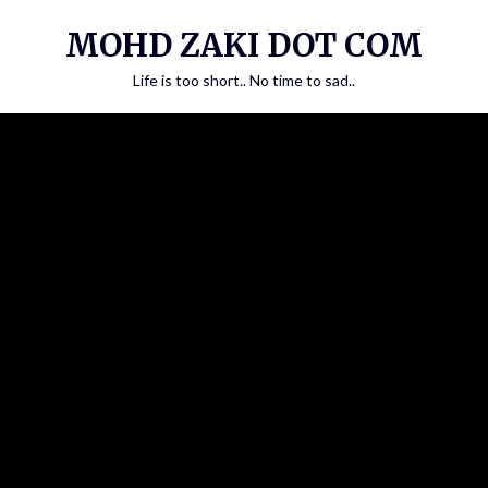
Skip
MOHD ZAKI DOT COM
to
content
Life is too short.. No time to sad..