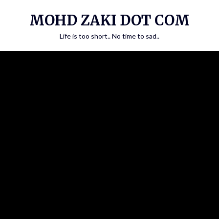
Skip
MOHD ZAKI DOT COM
to
content
Life is too short.. No time to sad..