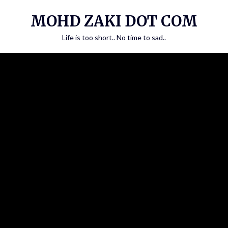
Skip
MOHD ZAKI DOT COM
to
content
Life is too short.. No time to sad..