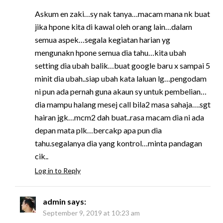
Askum en zaki…sy nak tanya…macam mana nk buat
jika hpone kita di kawal oleh orang lain…dalam
semua aspek…segala kegiatan harian yg
mengunakn hpone semua dia tahu…kita ubah
setting dia ubah balik…buat google baru x sampai 5
minit dia ubah..siap ubah kata laluan lg…pengodam
ni pun ada pernah guna akaun sy untuk pembelian…
dia mampu halang mesej call bila2 masa sahaja….sgt
hairan jgk…mcm2 dah buat..rasa macam dia ni ada
depan mata plk…bercakp apa pun dia
tahu.segalanya dia yang kontrol…minta pandagan
cik..
Log in to Reply
admin
says:
September 9, 2019 at 10:23 am