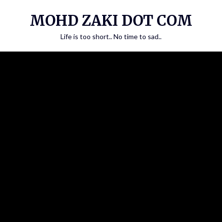
Skip
MOHD ZAKI DOT COM
to
content
Life is too short.. No time to sad..