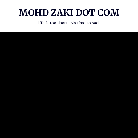
Skip
MOHD ZAKI DOT COM
to
content
Life is too short.. No time to sad..