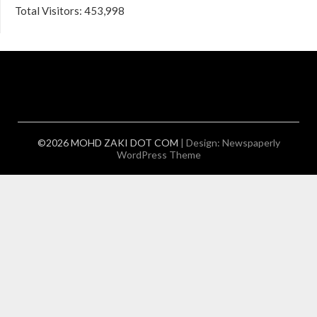
Total Visitors:
453,998
©2026 MOHD ZAKI DOT COM
| Design:
Newspaperly
WordPress Theme