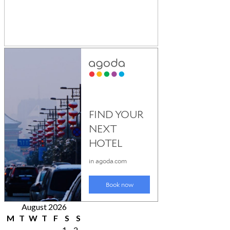
August 2026
M
T
W
T
F
S
S
1
2