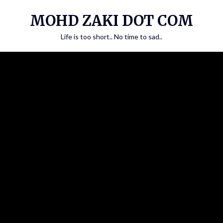
Skip
MOHD ZAKI DOT COM
to
content
Life is too short.. No time to sad..