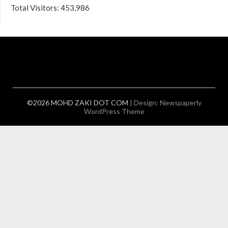
Total Visitors:
453,986
©2026 MOHD ZAKI DOT COM
| Design:
Newspaperly
WordPress Theme