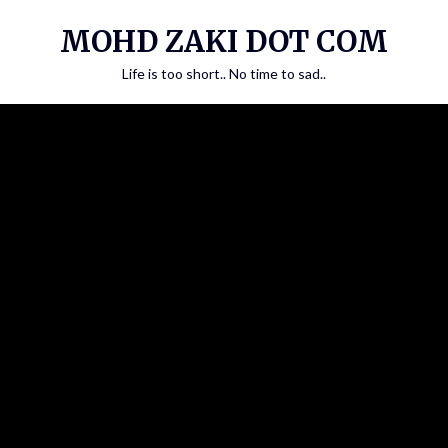
Skip
MOHD ZAKI DOT COM
to
content
Life is too short.. No time to sad..