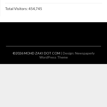
Total Visitors:
454,745
©2026 MOHD ZAKI DOT COM
| Design:
Newspaperly
WordPress Theme