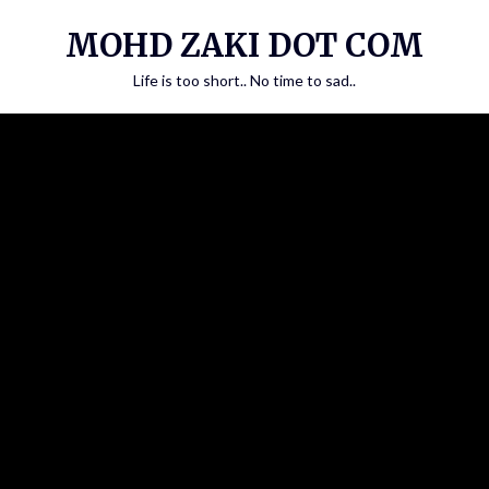
Skip
MOHD ZAKI DOT COM
to
content
Life is too short.. No time to sad..