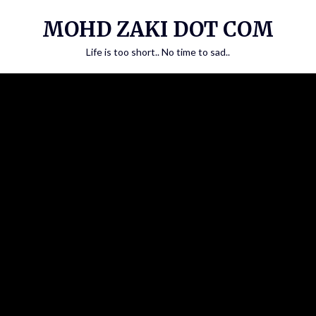
Skip
MOHD ZAKI DOT COM
to
content
Life is too short.. No time to sad..