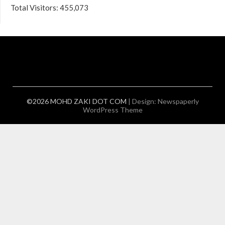
Total Visitors:
455,073
©2026 MOHD ZAKI DOT COM
| Design:
Newspaperly
WordPress Theme