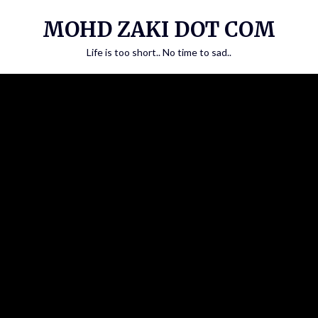
Skip
MOHD ZAKI DOT COM
to
content
Life is too short.. No time to sad..