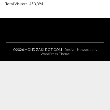
Total Visitors:
453,894
©2026 MOHD ZAKI DOT COM
| Design:
Newspaperly
WordPress Theme