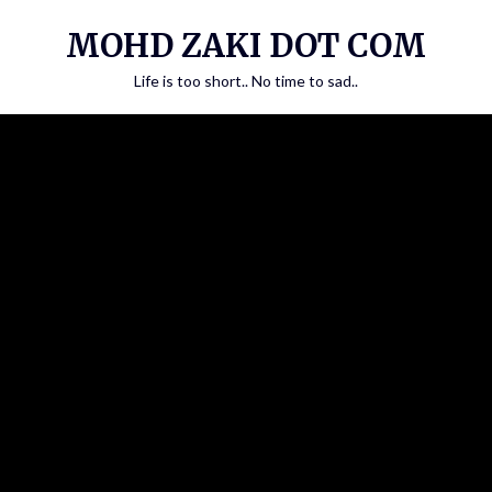
Skip
MOHD ZAKI DOT COM
to
content
Life is too short.. No time to sad..