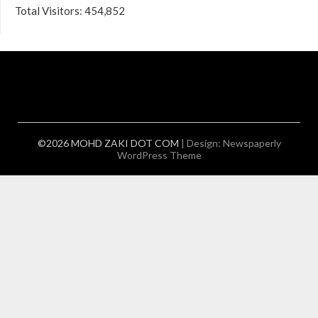
Total Visitors:
454,852
©2026 MOHD ZAKI DOT COM
| Design:
Newspaperly
WordPress Theme