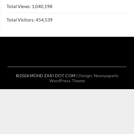
Total Views:
1,040,198
Total Visitors:
454,539
©2026 MOHD ZAKI DOT COM
| Design:
Newspaperly
WordPress Theme