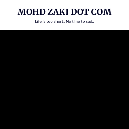
Skip
MOHD ZAKI DOT COM
to
content
Life is too short.. No time to sad..