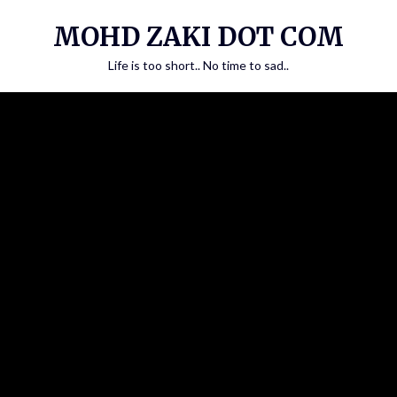
Skip
MOHD ZAKI DOT COM
to
content
Life is too short.. No time to sad..