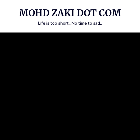
Skip
MOHD ZAKI DOT COM
to
content
Life is too short.. No time to sad..